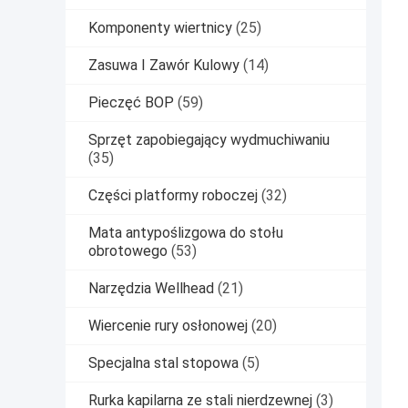
Komponenty wiertnicy
(25)
Zasuwa I Zawór Kulowy
(14)
Pieczęć BOP
(59)
Sprzęt zapobiegający wydmuchiwaniu
(35)
Części platformy roboczej
(32)
Mata antypoślizgowa do stołu
obrotowego
(53)
Narzędzia Wellhead
(21)
Wiercenie rury osłonowej
(20)
Specjalna stal stopowa
(5)
Rurka kapilarna ze stali nierdzewnej
(3)