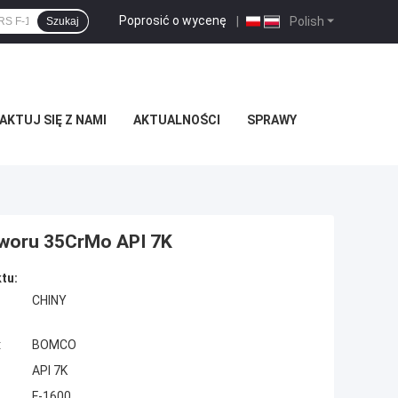
Poprosić o wycenę
|
Polish
Szukaj
KTUJ SIĘ Z NAMI
AKTUALNOŚCI
SPRAWY
aworu 35CrMo API 7K
tu:
CHINY
:
BOMCO
API 7K
F-1600