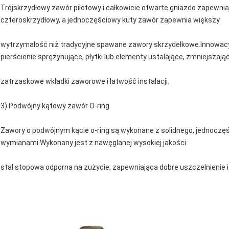
Trójskrzydłowy zawór pilotowy i całkowicie otwarte gniazdo zapewnia
czteroskrzydłowy, a jednoczęściowy kuty zawór zapewnia większy
wytrzymałość niż tradycyjne spawane zawory skrzydełkowe.Innowacy
pierścienie sprężynujące, płytki lub elementy ustalające, zmniejszają
zatrzaskowe wkładki zaworowe i łatwość instalacji.
3) Podwójny kątowy zawór O-ring
Zawory o podwójnym kącie o-ring są wykonane z solidnego, jednoczęśc
wymianami.Wykonany jest z nawęglanej wysokiej jakości
stal stopowa odporna na zużycie, zapewniająca dobre uszczelnienie 