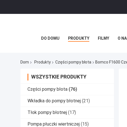
DO DOMU
PRODUKTY
FILMY
O NA
Dom
Produkty
Części pompy błota
Bomco F1600 Czę
WSZYSTKIE PRODUKTY
Części pompy błota
(76)
Wkładka do pompy błotnej
(21)
Tłok pompy błotnej
(17)
Pompa płuczki wiertniczej
(15)