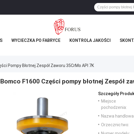
S
WYCIECZKA PO FABRYCE
KONTROLA JAKOŚCI
SKONTA
ści Pompy Błotnej Zespół Zaworu 35CrMo API 7K
Bomco F1600 Części pompy błotnej Zespół z
Szczegóły Produk
Miejsce
pochodzenia:
Nazwa handlowa
Orzecznictwo:
Numer modelu: