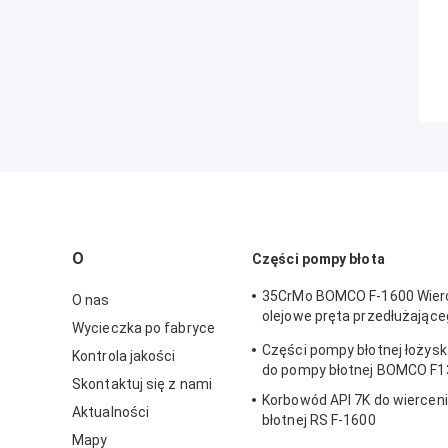
O
Części pompy błota
35CrMo BOMCO F-1600 Wier
O nas
olejowe pręta przedłużając
Wycieczka po fabryce
błotnej
Części pompy błotnej łożys
Kontrola jakości
do pompy błotnej BOMCO F1
Skontaktuj się z nami
Korbowód API 7K do wiercen
Aktualności
błotnej RS F-1600
Mapy