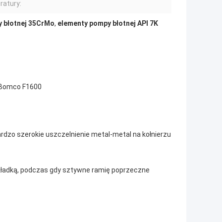
ratury:
y błotnej 35CrMo
,
elementy pompy błotnej API 7K
 Bomco F1600
rdzo szerokie uszczelnienie metal-metal na kołnierzu
kładką, podczas gdy sztywne ramię poprzeczne