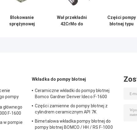
Blokowanie
Wał przekładni
Części pompy
sprężynowej
42CrMo do
błotnej typu
pompy błotnej do
wiercenia w oleju
otwartego FB-
pompy błotnej
pompy błotnej
1600 Gniazdo
RONGSHENG RS-
EMSCO FB-1600
korpusu zawor
F1600 API 7K
20CrMnTi
20CrMoCi
Zos
Wkładka do pompy błotnej
cenie
Ceramiczne wkładki do pompy błotnej
ego pompy
Bomco Gardner Denver Ideco F-1600
Części zamienne do pompy błotnej z
ka głównego
cylindrem ceramicznym API 7K
300 F-1600
Bimetalowa wkładka pompy błotnej do
ia w pompie
pompy błotnej BOMCO / HH / RS F-1000