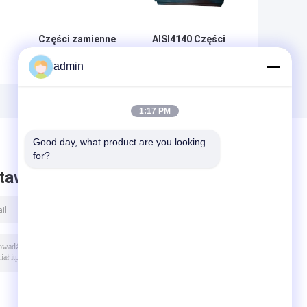
Części zamienne
AISI4140 Części
do gumowej
pompy błotnej
admin
pompy błotnej
Trzycylindrowa
EMSCO FB-1600
głowica pompy
u
API 7K
tłokowej 42CrMo
1:17 PM
Good day, what product are you looking 
for?
taw wiadomość