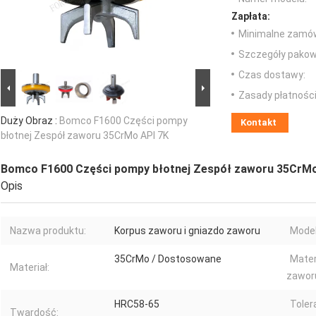
Zapłata:
Minimalne zamów
Szczegóły pakow
Czas dostawy:
Zasady płatności
Duży Obraz :
Bomco F1600 Części pompy
Kontakt
błotnej Zespół zaworu 35CrMo API 7K
Bomco F1600 Części pompy błotnej Zespół zaworu 35CrMo
Opis
Nazwa produktu:
Korpus zaworu i gniazdo zaworu
Model
35CrMo / Dostosowane
Mater
Materiał:
zawor
HRC58-65
Toler
Twardość: