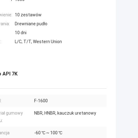
ienie:
10 zestawów
ania:
Drewniane pudło
10 dni
:
L/C, T/T, Western Union
 API 7K
:
F-1600
iał gumowy
NBR, HNBR, kauczuk uretanowy
u:
ancja
-60 ℃ ~ 100 ℃