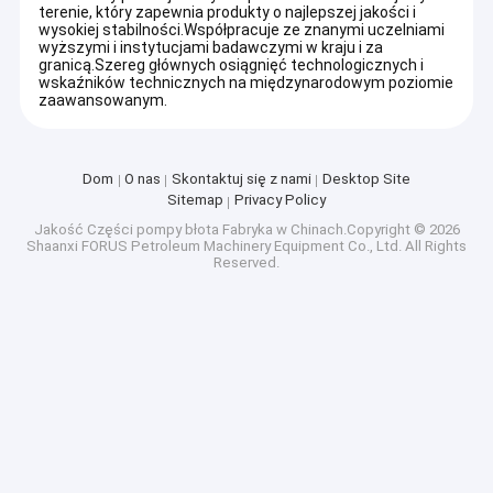
terenie, który zapewnia produkty o najlepszej jakości i
wysokiej stabilności.Współpracuje ze znanymi uczelniami
wyższymi i instytucjami badawczymi w kraju i za
granicą.Szereg głównych osiągnięć technologicznych i
wskaźników technicznych na międzynarodowym poziomie
zaawansowanym.
Dom
O nas
Skontaktuj się z nami
Desktop Site
Sitemap
Privacy Policy
Jakość
Części pompy błota
Fabryka w Chinach.Copyright © 2026
Shaanxi FORUS Petroleum Machinery Equipment Co., Ltd. All Rights
Reserved.