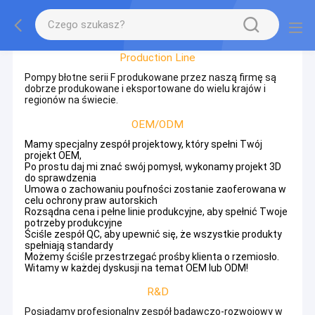
Factory Tour
Production Line
Pompy błotne serii F produkowane przez naszą firmę są
dobrze produkowane i eksportowane do wielu krajów i
regionów na świecie.
OEM/ODM
Mamy specjalny zespół projektowy, który spełni Twój
projekt OEM,
Po prostu daj mi znać swój pomysł, wykonamy projekt 3D
do sprawdzenia
Umowa o zachowaniu poufności zostanie zaoferowana w
celu ochrony praw autorskich
Rozsądna cena i pełne linie produkcyjne, aby spełnić Twoje
potrzeby produkcyjne
Ściśle zespół QC, aby upewnić się, że wszystkie produkty
spełniają standardy
Możemy ściśle przestrzegać prośby klienta o rzemiosło.
Witamy w każdej dyskusji na temat OEM lub ODM!
R&D
Posiadamy profesjonalny zespół badawczo-rozwojowy w