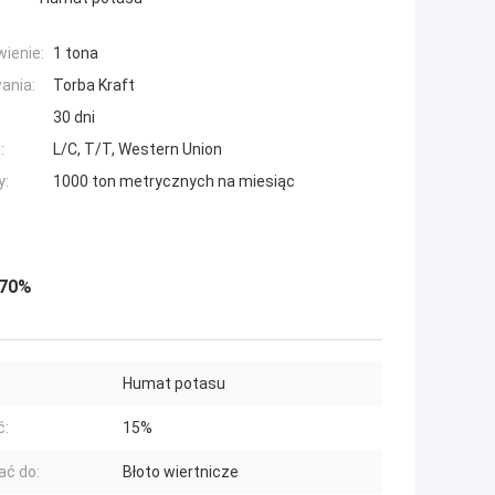
ienie:
1 tona
ania:
Torba Kraft
30 dni
:
L/C, T/T, Western Union
y:
1000 ton metrycznych na miesiąc
-70%
Humat potasu
ć:
15%
ć do:
Błoto wiertnicze