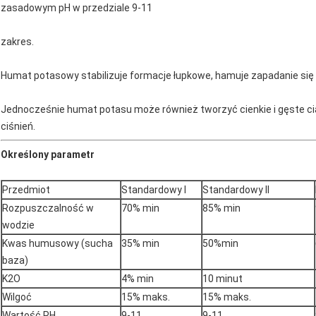
zasadowym pH w przedziale 9-11
zakres.
Humat potasowy stabilizuje formacje łupkowe, hamuje zapadanie się ś
Jednocześnie humat potasu może również tworzyć cienkie i gęste ci
ciśnień.
Określony parametr
Przedmiot
Standardowy I
Standardowy II
Rozpuszczalność w
70% min
85% min
wodzie
Kwas humusowy (sucha
35% min
50%min
baza)
K2O
4% min
10 minut
Wilgoć
15% maks.
15% maks.
Wartość PH
9-11
9-11