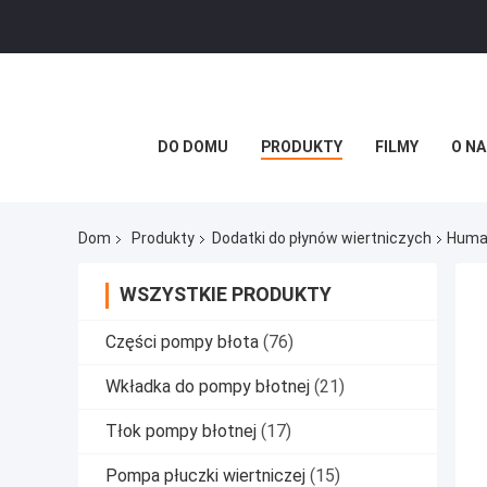
DO DOMU
PRODUKTY
FILMY
O NA
Dom
Produkty
Dodatki do płynów wiertniczych
Humat
WSZYSTKIE PRODUKTY
Części pompy błota
(76)
Wkładka do pompy błotnej
(21)
Tłok pompy błotnej
(17)
Pompa płuczki wiertniczej
(15)