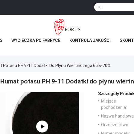
S
WYCIECZKA PO FABRYCE
KONTROLA JAKOŚCI
SKONTA
 Potasu PH 9-11 Dodatki Do Płynu Wiertniczego 65%-70%
Humat potasu PH 9-11 Dodatki do płynu wier
Szczegóły Produk
Miejsce
pochodzenia:
Nazwa handlowa
Orzecznictwo:
Numer modelu: