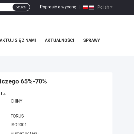
Poprosić o wycenę
|
Polish
Szukaj
KTUJ SIĘ Z NAMI
AKTUALNOŚCI
SPRAWY
tniczego 65%-70%
tu:
CHINY
:
FORUS
ISO9001
Humat potasu