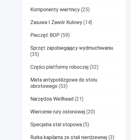
Komponenty wiertnicy
(25)
Zasuwa I Zawór Kulowy
(14)
Pieczęć BOP
(59)
Sprzęt zapobiegający wydmuchiwaniu
(35)
Części platformy roboczej
(32)
Mata antypoślizgowa do stołu
obrotowego
(53)
Narzędzia Wellhead
(21)
Wiercenie rury osłonowej
(20)
Specjalna stal stopowa
(5)
Rurka kapilarna ze stali nierdzewnej
(3)