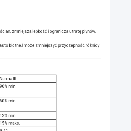
cian, zmniejsza lepkość i ogranicza utratę płynów.
asto błotne.I może zmniejszyć przyczepność różnicy
Norma III
90% min
60% min
12% min
15% maks.
9-11