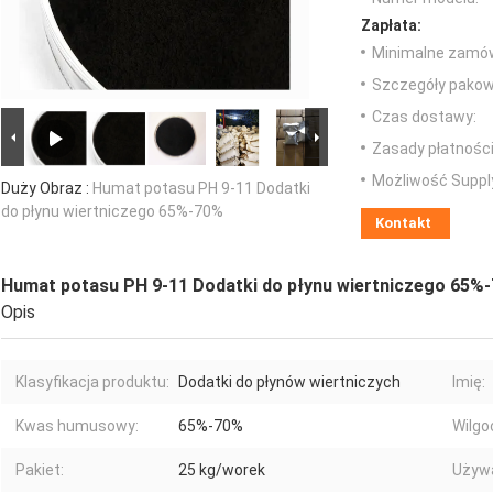
Zapłata:
Minimalne zamów
Szczegóły pakow
Czas dostawy:
Zasady płatności
Możliwość Suppl
Duży Obraz :
Humat potasu PH 9-11 Dodatki
do płynu wiertniczego 65%-70%
Kontakt
Humat potasu PH 9-11 Dodatki do płynu wiertniczego 65%
Opis
Klasyfikacja produktu:
Dodatki do płynów wiertniczych
Imię:
Kwas humusowy:
65%-70%
Wilgo
Pakiet:
25 kg/worek
Używa